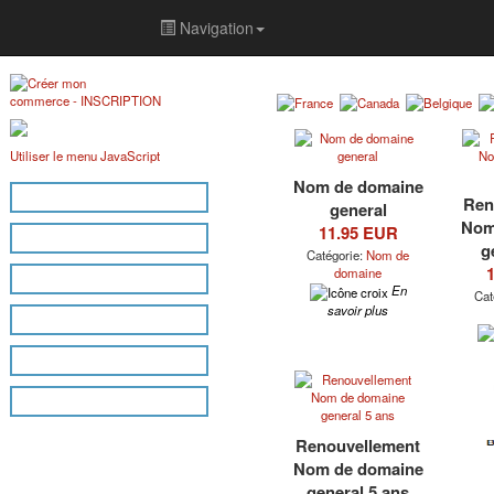
Navigation
Utiliser le menu JavaScript
Nom de domaine
Accès membre
Ren
general
Nom
11.95 EUR
Accueil
g
Catégorie:
Nom de
domaine
Inscription
En
Cat
savoir plus
Boutiques
Aide
Contactez-nous
Renouvellement
Nom de domaine
general 5 ans